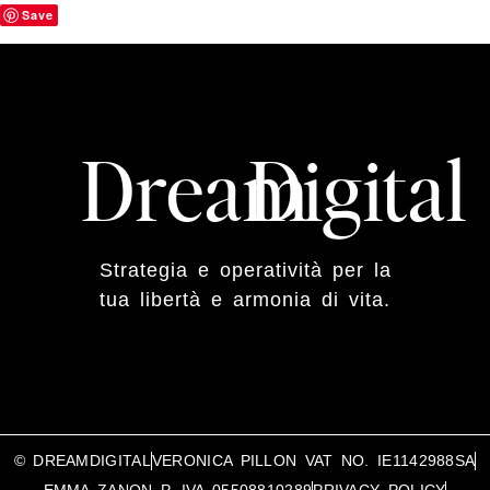
Save
Dream
Digital
Strategia e operatività per la
tua libertà e armonia di vita.
© DREAMDIGITAL
VERONICA PILLON VAT NO. IE1142988SA
EMMA ZANON P. IVA 05508810289
PRIVACY POLICY